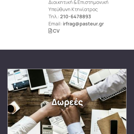
Διοικητική & Επιστημονική
Υπεύθυνη Κτηνίατρος
Τηλ.:
210-6478893
Email:
irfrag@pasteur.gr
CV
Δωρεές