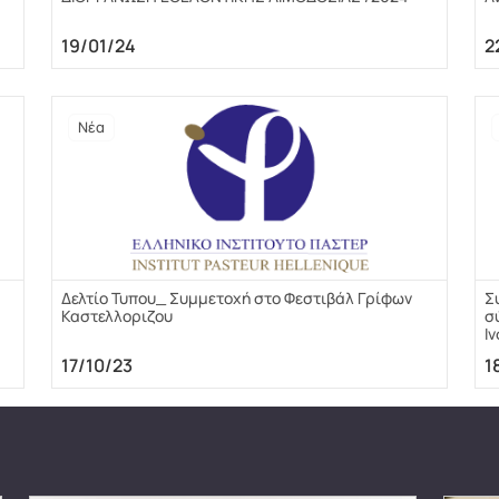
19/01/24
2
Νέα
Δελτίο Τυπου_ Συμμετοχή στο Φεστιβάλ Γρίφων
Σ
Καστελλοριζου
σ
Ι
17/10/23
1