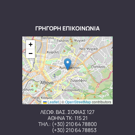
ΓΡΗΓΟΡΗ ΕΠΙΚΟΙΝΩΝΙΑ
+
−
Leaflet
|
©
OpenStreetMap
contributors
ΛΕΩΦ. ΒΑΣ. ΣΟΦΙΑΣ 127
ΑΘΗΝΑ ΤΚ: 115 21
ΤΗΛ.:
(+30) 210 64 78800
(+30) 210 64 78853