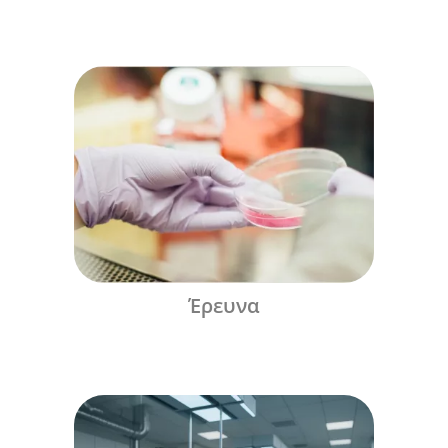
Έρευνα