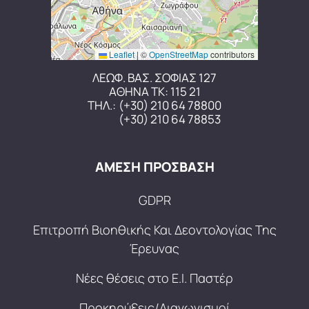
Leaflet
|
©
OpenStreetMap
contributors
ΛΕΩΦ. ΒΑΣ. ΣΟΦΙΑΣ 127
ΑΘΗΝΑ ΤΚ: 115 21
ΤΗΛ.:
(+30) 210 64 78800
(+30) 210 64 78853
ΑΜΕΣΗ ΠΡΟΣΒΑΣΗ
GDPR
Επιτροπή Βιοηθικής Και Δεοντολογίας Της
Έρευνας
Νέες θέσεις στο Ε.Ι. Παστέρ
Προκηρύξεις/Διαγωνισμοί