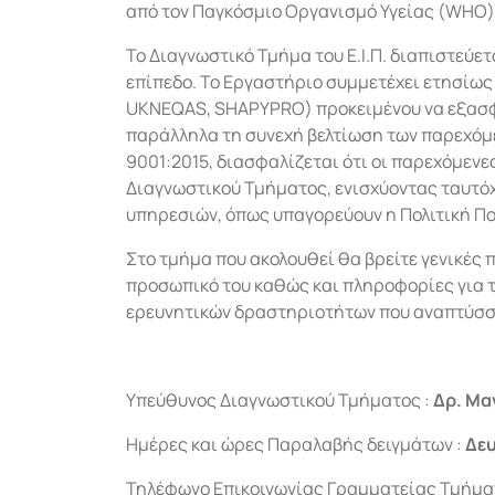
από τον Παγκόσμιο Οργανισμό Υγείας (WHO)
Το Διαγνωστικό Τμήμα του Ε.Ι.Π. διαπιστεύε
επίπεδο. Το Εργαστήριο συμμετέχει ετησίω
UKNEQAS, SHAPYPRO) προκειμένου να εξασφα
παράλληλα τη συνεχή βελτίωση των παρεχόμε
9001:2015, διασφαλίζεται ότι οι παρεχόμεν
Διαγνωστικού Τμήματος, ενισχύοντας ταυτόχ
υπηρεσιών, όπως υπαγορεύουν η Πολιτική Πο
Στο τμήμα που ακολουθεί θα βρείτε γενικές 
προσωπικό του καθώς και πληροφορίες για τι
ερευνητικών δραστηριοτήτων που αναπτύσσο
Υπεύθυνος Διαγνωστικού Τμήματος :
Δρ. Μα
Ημέρες και ώρες Παραλαβής δειγμάτων :
Δε
Τηλέφωνο Επικοινωνίας Γραμματείας Τμήματ