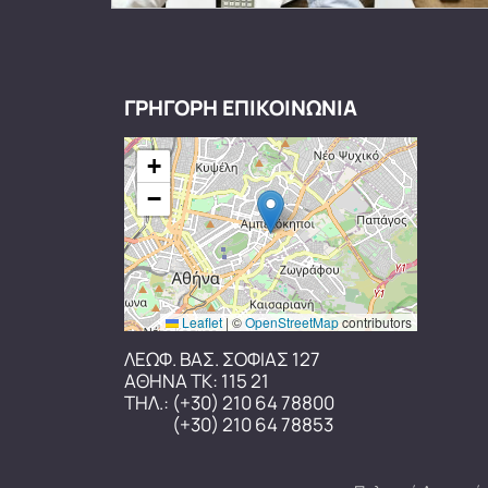
ΓΡΗΓΟΡΗ ΕΠΙΚΟΙΝΩΝΙΑ
+
−
Leaflet
|
©
OpenStreetMap
contributors
ΛΕΩΦ. ΒΑΣ. ΣΟΦΙΑΣ 127
ΑΘΗΝΑ ΤΚ: 115 21
ΤΗΛ.:
(+30) 210 64 78800
(+30) 210 64 78853