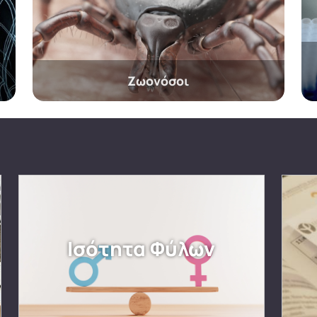
Ζωονόσοι
Ισότητα Φύλων