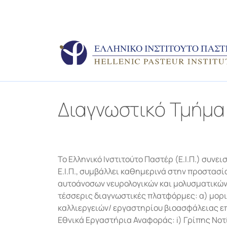
Διαγνωστικό Τμήμα
Το Ελληνικό Ινστιτούτο Παστέρ (Ε.Ι.Π.) συνε
Ε.Ι.Π., συμβάλλει καθημερινά στην προστασί
αυτοάνοσων νευρολογικών και μολυσματικών 
τέσσερις διαγνωστικές πλατφόρμες: α) μορι
καλλιεργειών/ εργαστηρίου βιοασφάλειας επ
Εθνικά Εργαστήρια Αναφοράς: i) Γρίπης Νοτίο