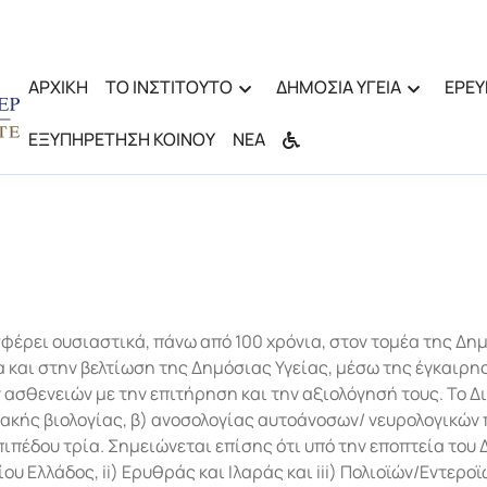
ΑΡΧΙΚΗ
ΤΟ ΙΝΣΤΙΤΟΥΤΟ
ΔΗΜΟΣΙΑ ΥΓΕΙΑ
ΕΡΕΥ
ΕΞΥΠΗΡΕΤΗΣΗ ΚΟΙΝΟΥ
ΝΕΑ
ισφέρει ουσιαστικά, πάνω από 100 χρόνια, στον τομέα της Δη
α και στην βελτίωση της Δημόσιας Υγείας, μέσω της έγκαιρ
ασθενειών με την επιτήρηση και την αξιολόγησή τους. Το Δ
ακής βιολογίας, β) ανοσολογίας αυτοάνοσων/ νευρολογικών 
ιπέδου τρία. Σημειώνεται επίσης ότι υπό την εποπτεία του 
υ Ελλάδος, ii) Ερυθράς και Ιλαράς και iii) Πολιοϊών/Εντερ