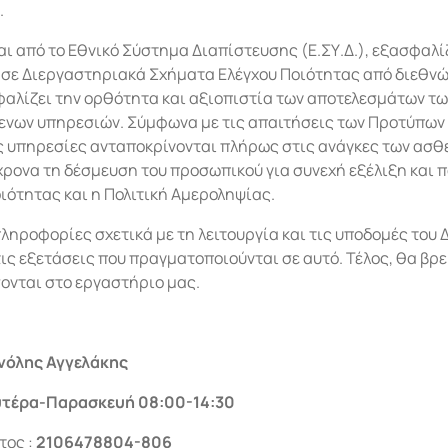
.
ται από το Εθνικό Σύστημα Διαπίστευσης (Ε.ΣΥ.Δ.), εξασφαλ
ς σε Διεργαστηριακά Σχήματα Ελέγχου Ποιότητας από διεθ
λίζει την ορθότητα και αξιοπιστία των αποτελεσμάτων τω
νων υπηρεσιών. Σύμφωνα με τις απαιτήσεις των Προτύπων IS
ες υπηρεσίες ανταποκρίνονται πλήρως στις ανάγκες των ασθ
ρονα τη δέσμευση του προσωπικού για συνεχή εξέλιξη και 
ιότητας και η Πολιτική Αμεροληψίας.
πληροφορίες σχετικά με τη λειτουργία και τις υποδομές του
ς εξετάσεις που πραγματοποιούνται σε αυτό. Τέλος, θα βρε
νται στο εργαστήριο μας.
νόλης Αγγελάκης
υτέρα-Παρασκευή
08:00-14:30
ος :
2106478804-806