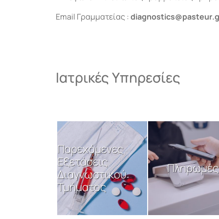
Email
Γραμματείας :
diagnostics
@
pasteur
.
g
Ιατρικές Υπηρεσίες
Παρεχόμενες
Eξετάσεις
Πληρωμές
Διαγνωστικού
Τμήματος