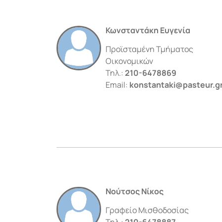
Κωνσταντάκη Ευγενία
Προϊσταμένη Τμήματος
Οικονομικών
Τηλ.:
210-6478869
Email:
konstantaki@pasteur.g
Νούτσος Νίκος
Γραφείο Μισθοδοσίας
Τηλ.:
210-6478887