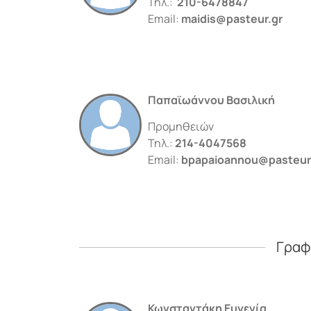
Τηλ.:
210-6478847
Email:
maidis@pasteur.gr
Παπαϊωάννου Βασιλική
Προμηθειών
Τηλ.:
214-4047568
Email:
bpapaioannou@pasteur
Γραφ
Κωνσταντάκη Ευγενία