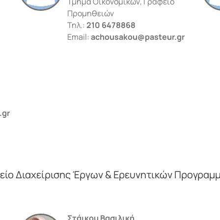
Τμήμα Οικονομικών, Γραφείο
Προμηθειών
Τηλ.:
210 6478868
Email:
achousakou@pasteur.gr
.gr
είο Διαχείρισης Έργων & Ερευνητικών Προγραμ
Στάικου Βασιλική