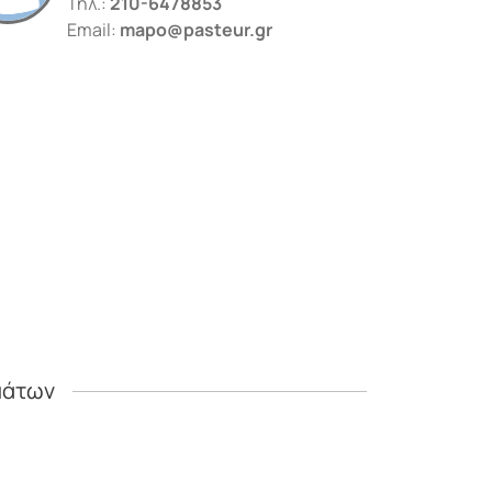
Τηλ.:
210-6478853
Email:
mapo@pasteur.gr
μάτων