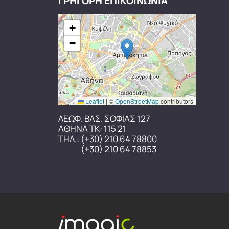
ΓΡΗΓΟΡΗ ΕΠΙΚΟΙΝΩΝΙΑ
+
−
Leaflet
|
©
OpenStreetMap
contributors
ΛΕΩΦ. ΒΑΣ. ΣΟΦΙΑΣ 127
ΑΘΗΝΑ ΤΚ: 115 21
ΤΗΛ.:
(+30) 210 64 78800
(+30) 210 64 78853