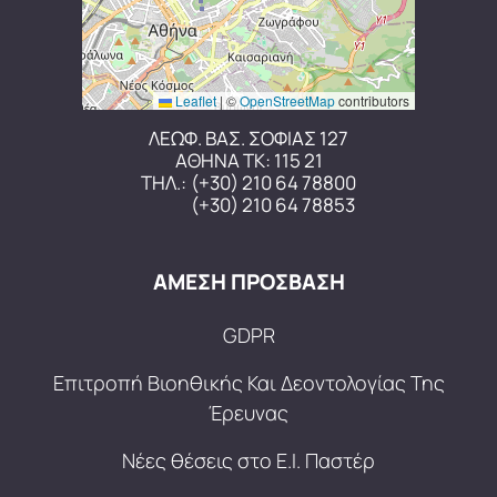
Leaflet
|
©
OpenStreetMap
contributors
ΛΕΩΦ. ΒΑΣ. ΣΟΦΙΑΣ 127
ΑΘΗΝΑ ΤΚ: 115 21
ΤΗΛ.:
(+30) 210 64 78800
(+30) 210 64 78853
ΑΜΕΣΗ ΠΡΟΣΒΑΣΗ
GDPR
Επιτροπή Βιοηθικής Και Δεοντολογίας Της
Έρευνας
Νέες θέσεις στο Ε.Ι. Παστέρ