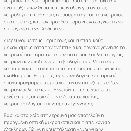
νευρικού και νευρομυϊκού συστήματος με στόχο την
ανάπτυξη νέων θεραπευτικών οδών για ανίατες
νευρολογικές παθήσεις ή τραυματισμούς του νευρικού
συστήματος, και τον προσδιορισμό νέων διαγνωστικών
ή προγνωστικών βιοδεικτών.
Διερευνούμε τους μοριακούς και κυτταρικούς
μηχανισμούς κατά την ανάπτυξη και την αναγέννηση του
νευρικού συστήματος, τη σχέση δομής και λειτουργίας
νευρωνικών υποδοχέων, τη βιολογία των βλαστικών
κυττάρων και τη διαφοροποίησή τους σε νευρωνικούς
πληθυσμούς. Εφαρμόζουμε τεχνολογίες κυτταρικού
επαναπρογραμματισμού για την ανάπτυξη μοντέλων
νευροεκφυλιστικών ασθενειών και εκτείνουμε τις
μελέτες μας σε ζωϊκά μοντέλα αυτοανοσίας,
νευροπαθολογίας και νευροαναγέννησης.
Βασικά στοιχεία στην έρευνά μας αποτελούν η
προηγμένη οπτική μικροσκοπία και η απεικόνιση
ολόκληρων ζώων, η κρυστάλλωση νευρωνικών