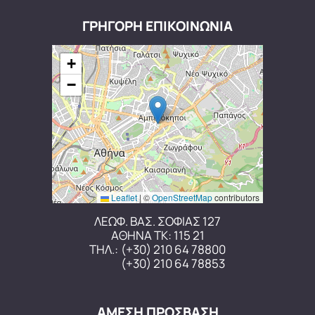
ΓΡΗΓΟΡΗ ΕΠΙΚΟΙΝΩΝΙΑ
+
−
Leaflet
|
©
OpenStreetMap
contributors
ΛΕΩΦ. ΒΑΣ. ΣΟΦΙΑΣ 127
ΑΘΗΝΑ ΤΚ: 115 21
ΤΗΛ.:
(+30) 210 64 78800
(+30) 210 64 78853
ΑΜΕΣΗ ΠΡΟΣΒΑΣΗ