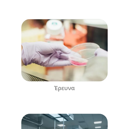
Έρευνα