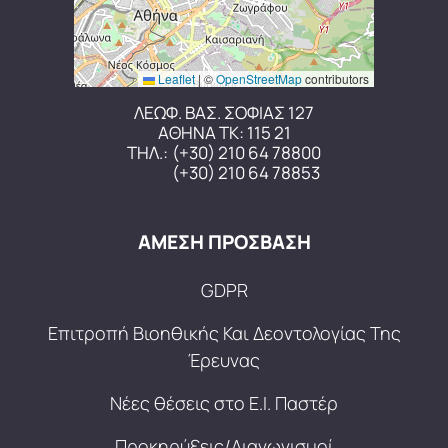
Leaflet
|
©
OpenStreetMap
contributors
ΛΕΩΦ. ΒΑΣ. ΣΟΦΙΑΣ 127
ΑΘΗΝΑ ΤΚ: 115 21
ΤΗΛ.:
(+30) 210 64 78800
(+30) 210 64 78853
ΑΜΕΣΗ ΠΡΟΣΒΑΣΗ
GDPR
Επιτροπή Βιοηθικής Και Δεοντολογίας Της
Έρευνας
Νέες θέσεις στο Ε.Ι. Παστέρ
Προκηρύξεις/Διαγωνισμοί