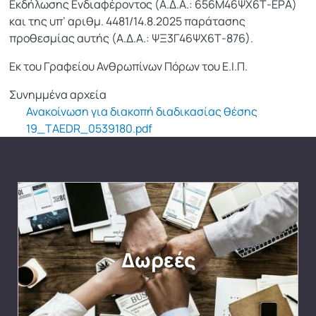
Εκδήλωσης Ενδιαφέροντος (Α.Δ.Α.: 656Μ46ΨΧ6Τ-ΕΡΑ)
και της υπ’ αριθμ. 4481/14.8.2025 παράτασης
προθεσμίας αυτής (Α.Δ.Α.: ΨΞ3Γ46ΨΧ6Τ-876).
Εκ του Γραφείου Ανθρωπίνων Πόρων του Ε.Ι.Π.
Συνημμένα αρχεία
Ανακοίνωση για διακοπή διαδικασίας θέσης
19_TAEDR_0539180.pdf
Δωρεές