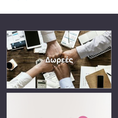
Δωρεές