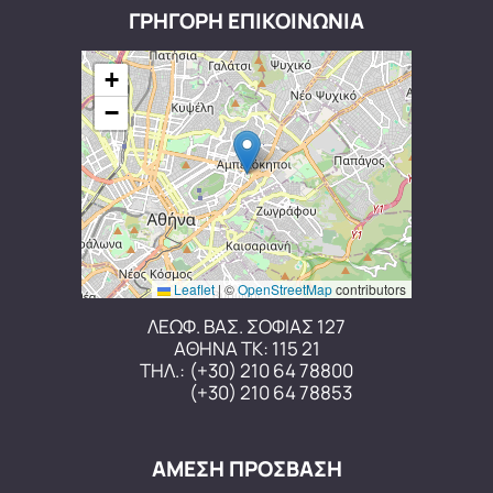
ΓΡΗΓΟΡΗ ΕΠΙΚΟΙΝΩΝΙΑ
+
−
Leaflet
|
©
OpenStreetMap
contributors
ΛΕΩΦ. ΒΑΣ. ΣΟΦΙΑΣ 127
ΑΘΗΝΑ ΤΚ: 115 21
ΤΗΛ.:
(+30) 210 64 78800
(+30) 210 64 78853
ΑΜΕΣΗ ΠΡΟΣΒΑΣΗ