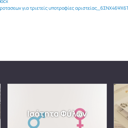
docx
οτασεων για τριετείς υποτροφίες αριστείας_6ΣΝΧ46ΨΧ6Τ
Ισότητα Φύλων