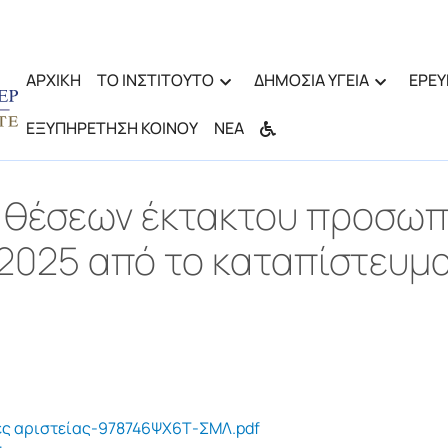
ΑΡΧΙΚΗ
ΤΟ ΙΝΣΤΙΤΟΥΤΟ
ΔΗΜΟΣΙΑ ΥΓΕΙΑ
ΕΡΕΥ
ΕΞΥΠΗΡΕΤΗΣΗ ΚΟΙΝΟΥ
ΝΕΑ
 θέσεων έκτακτου προσωπ
2025 από το καταπίστευμα
ες αριστείας-978746ΨΧ6Τ-ΣΜΛ.pdf