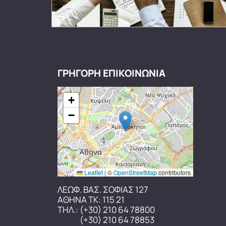
ΓΡΗΓΟΡΗ ΕΠΙΚΟΙΝΩΝΙΑ
+
−
Leaflet
|
©
OpenStreetMap
contributors
ΛΕΩΦ. ΒΑΣ. ΣΟΦΙΑΣ 127
ΑΘΗΝΑ ΤΚ: 115 21
ΤΗΛ.:
(+30) 210 64 78800
(+30) 210 64 78853