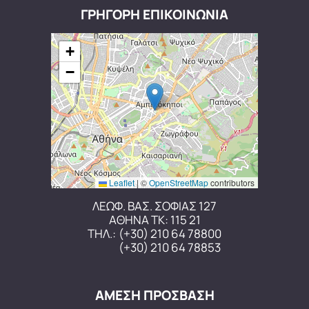
ΓΡΗΓΟΡΗ ΕΠΙΚΟΙΝΩΝΙΑ
+
−
Leaflet
|
©
OpenStreetMap
contributors
ΛΕΩΦ. ΒΑΣ. ΣΟΦΙΑΣ 127
ΑΘΗΝΑ ΤΚ: 115 21
ΤΗΛ.:
(+30) 210 64 78800
(+30) 210 64 78853
ΑΜΕΣΗ ΠΡΟΣΒΑΣΗ