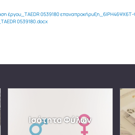
βαση έργου_TAEDR 0539180 επαναπροκήρυξη_6ΙΡΗ46ΨΧ6Τ-
_TAEDR 0539180.docx
Ισότητα Φύλων