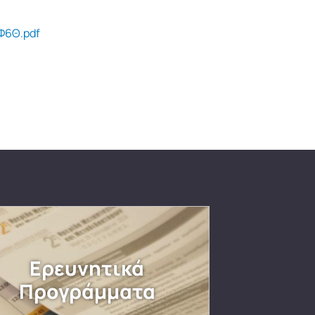
Φ6Θ.pdf
Ερευνητικά
Προγράμματα