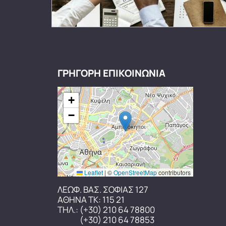
ΓΡΗΓΟΡΗ ΕΠΙΚΟΙΝΩΝΙΑ
+
−
Leaflet
|
©
OpenStreetMap
contributors
ΛΕΩΦ. ΒΑΣ. ΣΟΦΙΑΣ 127
ΑΘΗΝΑ ΤΚ: 115 21
ΤΗΛ.:
(+30) 210 64 78800
(+30) 210 64 78853