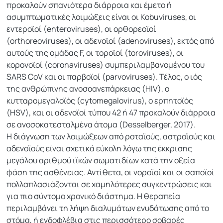
προκαλούν σπανιότερα διάρροια και έμετο ή
ασυμπτωματικές λοιμώξεις είναι οι Kobuviruses, οι
εντεροϊοί (enteroviruses), οι ορθορεοϊοί
(orthoreoviruses), οι αδενοϊοί (adenoviruses), εκτός από
αυτούς της ομάδας F, οι τοροϊοί (toroviruses), οι
κορονοϊοί (coronaviruses) συμπεριλαμβανομένου του
SARS CoV και οι παρβοϊοί (parvoviruses). Τέλος, ο ιός
της ανθρώπινης ανοσοανεπάρκειας (HIV), ο
κυτταρομεγαλοϊός (cytomegalovirus), ο ερπητοϊός
(HSV), και οι αδενοϊοί τύπου 42 ή 47 προκαλούν διάρροια
σε ανοσοκατεσταλμένα άτομα (Desselberger, 2017).
Η διάγνωση των λοιμώξεων από ροταϊούς, αστροϊούς και
αδενοϊούς είναι σχετικά εύκολη λόγω της έκκρισης
μεγάλου αριθμού ιϊκών σωματιδίων κατά την οξεία
φάση της ασθένειας. Αντίθετα, οι νοροϊοί και οι σαποϊοί
πολλαπλασιάζονται σε χαμηλότερες συγκεντρώσεις και
για πιο σύντομο χρονικό διάστημα. Η θεραπεία
περιλαμβάνει τη λήψη διαλυμάτων ενυδάτωσης από το
στόμα, ή ενδοφλέβια στις περισσότερο σοβαρές