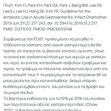
Πηγή: Kim YJ, Park KH, Park DA, Park J, Bang BW, Lee SS,
Lee EJ, Lee HJ, Hong SK, Kim YR. Guideline for the
Antibiotic Use in Acute Gastroenteritis. Infect Chemother.
2019 Jun;51(2):217-243. doi: 10.3947/ic.2019.51.2.217.
PMID: 31271003; PMCID: PMC6609748
Σύμφωνα με τον ΕΟΔΥ, προκειμένου να μειωθεί η
πιθανότητα νόσησης από ιογενή γαστρεντερίτιδα θα
πρέπει να τηρούνται οι βασικοί κανόνες υγιεινής, όπως
το συχνό και σχολαστικό πλύσιμο των χεριών με σαπούνι
και νερό, να γίνεται κατανάλωση ασφαλών τροφίμων και
νερού, τα τρόφιμα να πλένονται σχολαστικά πριν από την
κατανάλωσή τους ή το μαγείρεμα και τα οστρακοειδή να
μαγειρεύονται πριν καταναλωθούν. Ακόμα υπάρχει
διαθέσιμο εμβόλιο έναντι του ροταϊού για τα βρέφη και
τα μικρά παιδιά.
Τα βακτήρια ευθύνονται για το 10% με 20% του συνόλου
των περιστατικών οξείας γαστρεντερίτιδας (Chow,
2010). Η βακτηριακή γαστρεντερίτιδα στις