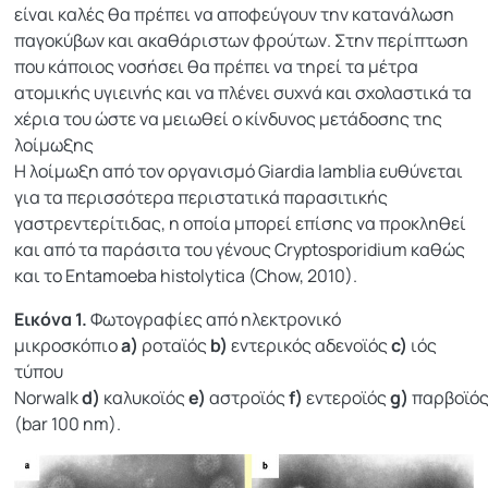
είναι καλές θα πρέπει να αποφεύγουν την κατανάλωση
παγοκύβων και ακαθάριστων φρούτων. Στην περίπτωση
που κάποιος νοσήσει θα πρέπει να τηρεί τα μέτρα
ατομικής υγιεινής και να πλένει συχνά και σχολαστικά τα
χέρια του ώστε να μειωθεί ο κίνδυνος μετάδοσης της
λοίμωξης
Η λοίμωξη από τον οργανισμό Giardia lamblia ευθύνεται
για τα περισσότερα περιστατικά παρασιτικής
γαστρεντερίτιδας, η οποία μπορεί επίσης να προκληθεί
και από τα παράσιτα του γένους Cryptosporidium καθώς
και το Entamoeba histolytica (Chow, 2010).
Εικόνα 1.
Φωτογραφίες από ηλεκτρονικό
μικροσκόπιο
a)
ροταϊός
b)
εντερικός αδενοϊός
c)
ιός
τύπου
Norwalk
d)
καλυκοϊός
e)
αστροϊός
f)
εντεροϊός
g)
παρβοϊό
(bar 100 nm).