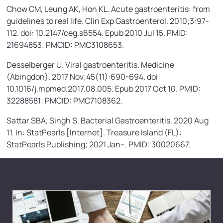
Chow CM, Leung AK, Hon KL. Acute gastroenteritis: from
guidelines to real life. Clin Exp Gastroenterol. 2010;3:97-
112. doi: 10.2147/ceg.s6554. Epub 2010 Jul 15. PMID:
21694853; PMCID: PMC3108653.
Desselberger U. Viral gastroenteritis. Medicine
(Abingdon). 2017 Nov;45(11):690-694. doi:
10.1016/j.mpmed.2017.08.005. Epub 2017 Oct 10. PMID:
32288581; PMCID: PMC7108362.
Sattar SBA, Singh S. Bacterial Gastroenteritis. 2020 Aug
11. In: StatPearls [Internet]. Treasure Island (FL):
StatPearls Publishing; 2021 Jan–. PMID: 30020667.