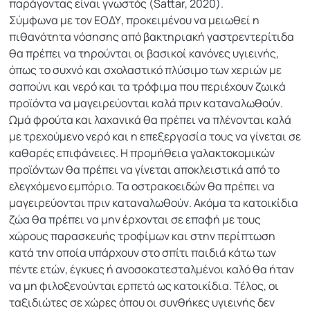
παράγοντας είναι γνωστός (Sattar, 2020).
Σύμφωνα με τον ΕΟΔΥ, προκειμένου να μειωθεί η
πιθανότητα νόσησης από βακτηριακή γαστρεντερίτιδα
θα πρέπει να τηρούνται οι βασικοί κανόνες υγιεινής,
όπως το συχνό και σχολαστικό πλύσιμο των χεριών με
σαπούνι και νερό και τα τρόφιμα που περιέχουν ζωικά
προϊόντα να μαγειρεύονται καλά πριν καταναλωθούν.
Ωμά φρούτα και λαχανικά θα πρέπει να πλένονται καλά
με τρεχούμενο νερό και η επεξεργασία τους να γίνεται σε
καθαρές επιφάνειες. Η προμήθεια γαλακτοκομικών
προϊόντων θα πρέπει να γίνεται αποκλειστικά από το
ελεγχόμενο εμπόριο. Τα οστρακοειδών θα πρέπει να
μαγειρεύονται πριν καταναλωθούν. Ακόμα τα κατοικίδια
ζώα θα πρέπει να μην έρχονται σε επαφή με τους
χώρους παρασκευής τροφίμων και στην περίπτωση
κατά την οποία υπάρχουν στο σπίτι παιδιά κάτω των
πέντε ετών, έγκυες ή ανοσοκατεσταλμένοι καλό θα ήταν
να μη φιλοξενούνται ερπετά ως κατοικίδια. Τέλος, οι
ταξιδιώτες σε χώρες όπου οι συνθήκες υγιεινής δεν