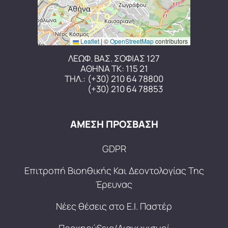
Leaflet
|
©
OpenStreetMap
contributors
ΛΕΩΦ. ΒΑΣ. ΣΟΦΙΑΣ 127
ΑΘΗΝΑ ΤΚ: 115 21
ΤΗΛ.:
(+30) 210 64 78800
(+30) 210 64 78853
ΑΜΕΣΗ ΠΡΟΣΒΑΣΗ
GDPR
Επιτροπή Βιοηθικής Και Δεοντολογίας Της
Έρευνας
Νέες θέσεις στο Ε.Ι. Παστέρ