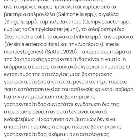
ανεπτυγμένες χώρες προκαλείται κυρίως από τα
βακτήρια σαλμονέλλα (Salmonella spp.), σιγκέλλα
(Shigella spp.), καμπυλοβακτήριο (Campylobacter spp.,
κυρίως το Campylobacter jejuni), το κολοβακτηρίδιο
(Escherichia coli), το δωνάκιο (Vibrio spp.), την υερσίνια
(Yersinia enterocolitica) και την λιστέρια (Listeria
monocytogenes) (Sattar, 2020). Τα κύρια συμπτώματα
της βακτηριακής γαστρεντερίτιδας είναι η ναυτία, η
διάρροια, ο έμετος, το κοιλιακό άλγος και ο πυρετός. Ο
εντοπισμός της αιτιολογίας μιας βακτηριακής
γαστρεντερίτιδας απαιτείται μόνο στις περιπτώσεις
που η κατάσταση υγείας του ασθενούς κρίνεται σοβαρή.
Για την αντιμετώπιση της βακτηριακής
γαστρεντερίτιδας συνιστάται ενυδάτωση δια της
στοματικής οδού, ή αν αυτό δεν είναι δυνατό,
ενδοφλεβίως. Η χορήγηση αντιβιοτικών δεν είναι
απαραίτητη σε όλες τις περιπτώσεις βακτηριακής
γαστρεντερίτιδας, ακόμα κι αν ο αιτιολογικός