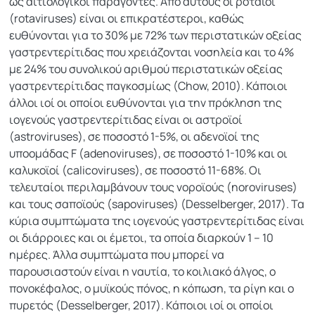
ως αιτιολογικοί παράγοντες. Από αυτούς οι ροταϊοί
(rotaviruses) είναι οι επικρατέστεροι, καθώς
ευθύνονται για το 30% με 72% των περιστατικών οξείας
γαστρεντερίτιδας που χρειάζονται νοσηλεία και το 4%
με 24% του συνολικού αριθμού περιστατικών οξείας
γαστρεντερίτιδας παγκοσμίως (Chow, 2010). Κάποιοι
άλλοι ιοί οι οποίοι ευθύνονται για την πρόκληση της
ιογενούς γαστρεντερίτιδας είναι οι αστροϊοί
(astroviruses), σε ποσοστό 1-5%, οι αδενοϊοί της
υποομάδας F (adenoviruses), σε ποσοστό 1-10% και οι
καλυκοϊοί (calicoviruses), σε ποσοστό 11-68%. Οι
τελευταίοι περιλαμβάνουν τους νοροϊούς (noroviruses)
και τους σαποϊούς (sapoviruses) (Desselberger, 2017). Τα
κύρια συμπτώματα της ιογενούς γαστρεντερίτιδας είναι
οι διάρροιες και οι έμετοι, τα οποία διαρκούν 1 – 10
ημέρες. Άλλα συμπτώματα που μπορεί να
παρουσιαστούν είναι η ναυτία, το κοιλιακό άλγος, ο
πονοκέφαλος, ο μυϊκούς πόνος, η κόπωση, τα ρίγη και ο
πυρετός (Desselberger, 2017). Κάποιοι ιοί οι οποίοι