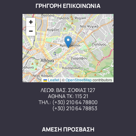
ΓΡΗΓΟΡΗ ΕΠΙΚΟΙΝΩΝΙΑ
+
−
Leaflet
|
©
OpenStreetMap
contributors
ΛΕΩΦ. ΒΑΣ. ΣΟΦΙΑΣ 127
ΑΘΗΝΑ ΤΚ: 115 21
ΤΗΛ.:
(+30) 210 64 78800
(+30) 210 64 78853
ΑΜΕΣΗ ΠΡΟΣΒΑΣΗ