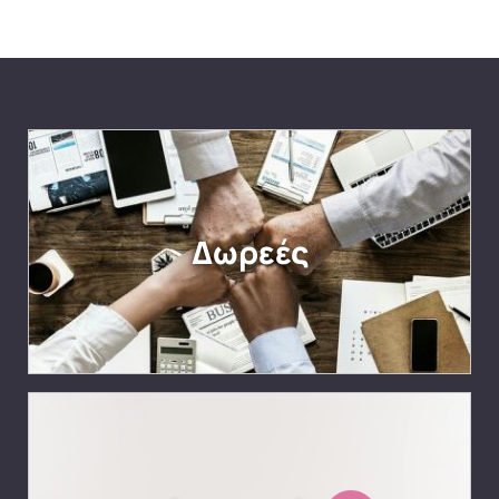
Δωρεές