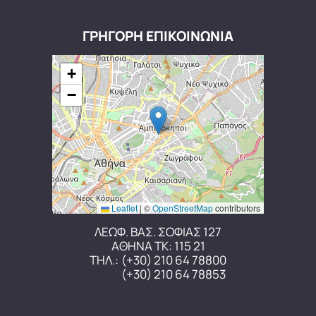
ΓΡΗΓΟΡΗ ΕΠΙΚΟΙΝΩΝΙΑ
+
−
Leaflet
|
©
OpenStreetMap
contributors
ΛΕΩΦ. ΒΑΣ. ΣΟΦΙΑΣ 127
ΑΘΗΝΑ ΤΚ: 115 21
ΤΗΛ.:
(+30) 210 64 78800
(+30) 210 64 78853