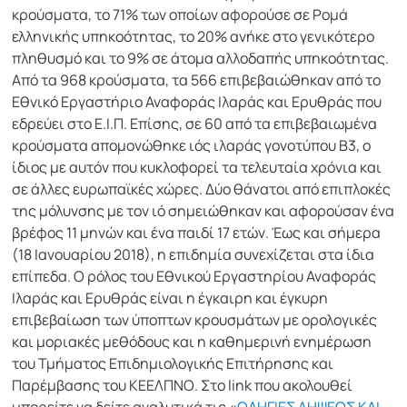
κρούσματα, το 71% των οποίων αφορούσε σε Ρομά
ελληνικής υπηκοότητας, το 20% ανήκε στο γενικότερο
πληθυσμό και το 9% σε άτομα αλλοδαπής υπηκοότητας.
Από τα 968 κρούσματα, τα 566 επιβεβαιώθηκαν από το
Εθνικό Εργαστήριο Αναφοράς Ιλαράς και Ερυθράς που
εδρεύει στο Ε.Ι.Π. Επίσης, σε 60 από τα επιβεβαιωμένα
κρούσματα απομονώθηκε ιός ιλαράς γονοτύπου Β3, ο
ίδιος με αυτόν που κυκλοφορεί τα τελευταία χρόνια και
σε άλλες ευρωπαϊκές χώρες. Δύο θάνατοι από επιπλοκές
της μόλυνσης με τον ιό σημειώθηκαν και αφορούσαν ένα
βρέφος 11 μηνών και ένα παιδί 17 ετών. Έως και σήμερα
(18 Ιανουαρίου 2018), η επιδημία συνεχίζεται στα ίδια
επίπεδα. Ο ρόλος του Εθνικού Εργαστηρίου Αναφοράς
Ιλαράς και Ερυθράς είναι η έγκαιρη και έγκυρη
επιβεβαίωση των ύποπτων κρουσμάτων με ορολογικές
και μοριακές μεθόδους και η καθημερινή ενημέρωση
του Τμήματος Επιδημιολογικής Επιτήρησης και
Παρέμβασης του ΚΕΕΛΠΝΟ. Στο link που ακολουθεί