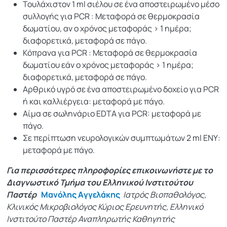
Τουλάχιστον 1 ml σιέλου σε ένα αποστειρωμένο μέσο
συλλογής για PCR : Μεταφορά σε θερμοκρασία
δωματίου, αν ο χρόνος μεταφοράς > 1 ημέρα;
διαφορετικά, μεταφορά σε πάγο.
Κόπρανα για PCR : Μεταφορά σε θερμοκρασία
δωματίου εάν ο χρόνος μεταφοράς > 1 ημέρα;
διαφορετικά, μεταφορά σε πάγο.
Αρθρικό υγρό σε ένα αποστειρωμένο δοχείο για PCR
ή και καλλιέργεια: μεταφορά με πάγο.
Αίμα σε σωληνάριο EDTA για PCR: μεταφορά με
πάγο.
Σε περίπτωση νευρολογικών συμπτωμάτων 2 ml ΕΝΥ:
μεταφορά με πάγο.
Για περισσότερες πληροφορίες επικοινωνήστε με το
Διαγνωστικό Τμήμα του Ελληνικού Ινστιτούτου
Παστέρ
Μανόλης Aγγελάκης
Ιατρός Βιοπαθολόγος,
Κλινικός Μικροβιολόγος
Κύριος Ερευνητής, Ελληνικό
Ινστιτούτο Παστέρ
Αναπληρωτής Καθηγητής