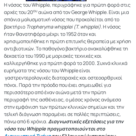
Η νόσος του Whipple, περιγράφηκε για πρώτη φορά στις
ου
αρχές του 20
αιώνα από τον George Whipple. Eίναι μια
σπάνια μολυσματική νόσος που προκαλείται από το
βακτήριο
Tropheryma whipplei (T.
w
hipplei).
Η νόσος
ήταν θανατηφόρα μέχρι το 1952 όταν και
χρησιμοποιήθηκε η πρώτη επιτυχής θεραπεία με χρήση
αντιβιοτικών. Το παθογόνο βακτήριο ανακαλύφθηκε τη
δεκαετία του 1990 με μοριακές τεχνικές και
καλλιεργήθηκε για πρώτη φορά το 2000. Συχνά κλινικά
ευρήματα της νόσου του Whipple είναι
γαστρεντερολογικές διαταραχές και οστεοαρθρικοί
πόνοι. Παρά την πρόοδο που έχει σημειωθεί για
περισσότερο από έναν αιώνα μετά την πρώτη
περιγραφή της ασθένειας, ο μέσος χρόνος ανάμεσα
στην εμφάνιση των πρώτων κλινικών σημείων και την
τελική διάγνωση παραμένει σε πολλές περιπτώσεις,
πάνω από 6 χρόνια.
Διαγνωστικές εξετάσεις για την
νόσο του
Whipple
πραγματοποιούνται στο