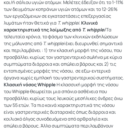
και/ή σάλιου υγιών ατόμων. Μελέτες έδειξαν ότι το 1-11%
των δειγμάτων κοπράνων υγιών ατόμων και το 12-26%
των εργαζόμενων σε εγκαταστάσεις επεξεργασίας
λυμάτων ήταν θετικά για
T. whipplei
.
Κλινικά
χαρακτηριστικά της λοίμωξης από
T. whipplei
Τα
τελευταία χρόνια, το φάσμα των κλινικών εκδηλώσεων
της μόλυνσης από
T. whipplei
έχει διευρυνθεί σημαντικά
και περιλαμβάνει : 1) την κλασική μορφή της νόσου, που
προσβάλλει κυρίως τον γαστρεντερικό σωλήνα με κύρια
συμπτώματα διάρροια και απώλεια βάρους και 2) τις
εντοπισμένες μορφές της νόσου, σε εξω-εντερικά
όργανα χωρίς εμπλοκή του γαστρεντερικού συστήματος.
Κλασική νόσος Whipple
Η κλασσική μορφή της νόσου
του Whipple θεωρείται μια σπάνια ασθένεια που
προσβάλλει κυρίως τους λευκούς μεσήλικες άνδρες άνω
των 55 ετών. Τα πιο κοινά χαρακτηριστικά της νόσου
είναι γαστρεντερικές διαταραχές όπως διάρροια και
κοιλιακό άλγος συνοδευόμενα από αρθραλγία και
απώλεια βάρους. Άλλα συμπτώματα περιλαμβάνουν