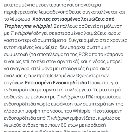
εκτεταμμένης μεσεντερικής και σπανιότερα
περιφερειακής λεμφαδενοπάθειας συγκαταλέγεται και
το λέμφωμα.
Χρόνιες εστιασμένες λοιμώξεις από
Tropheryma whipplei
.
Σε πολλούς ασθενείς η μόλυνση
με
T. whipplei
οδηγεί σε εστιασμένες λοιμώξεις χωρίς
γαστρεντερικά συμπτώματα. Συγγεκριμένα στις χρόνιες
εντοπισμένες λοιμώξεις, δεν υπάρχει συστημική
συμμετοχή (τα αποτελέσματα της PCR από τα κόπρανα
είναι ως επί το πλείστον αρνητικά) και η νόσος μπορεί
να αναγνωριστεί μόνο με ιστολογικές ή μοριακές
αναλύσεις των προσβεβλημένων εξω-εντερικών
οργάνων.
Εστιασμένη
Ενδοκαρδίτιδα
Πρόκειται για
ενδοκαρδίτιδα με αρνητική καλλιέργεια. Σε μια σειρά
ασθενών με μόλυνση με
T. whipplei
το 11% παρουσίασε
ενδοκαρδίτιδα χωρίς εμφάνιση των συμπτωμάτων της
κλασσική μορφή της νόσου του Whipple. Η εστιασμένη
ενδοκαρδίτιδα από
T. whipplei
εμφανίζεται κυρίως σε
λευκούς άνδρες περίπουν 60 ετών με καρδιακή