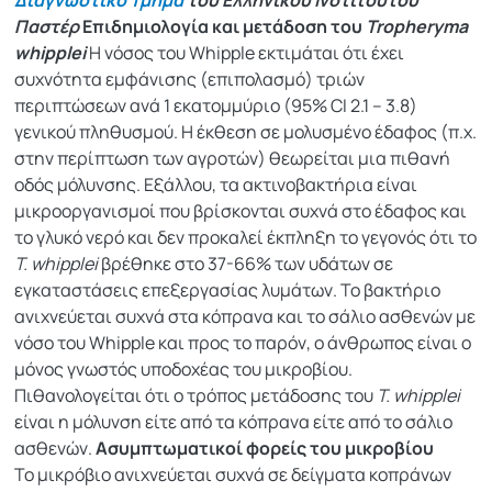
Διαγνωστικό Τμήμα
του Ελληνικού Ινστιτούτου
Παστέρ
Επιδημιολογία και μετάδοση του
Tropheryma
whipplei
Η νόσος του Whipple εκτιμάται ότι έχει
συχνότητα εμφάνισης (επιπολασμό) τριών
περιπτώσεων ανά 1 εκατομμύριο (95% CI 2.1 – 3.8)
γενικού πληθυσμού. Η έκθεση σε μολυσμένο έδαφος (π.χ.
στην περίπτωση των αγροτών) θεωρείται μια πιθανή
οδός μόλυνσης. Εξάλλου, τα ακτινοβακτήρια είναι
μικροοργανισμοί που βρίσκονται συχνά στο έδαφος και
το γλυκό νερό και δεν προκαλεί έκπληξη το γεγονός ότι το
T. whipplei
βρέθηκε στο 37-66% των υδάτων σε
εγκαταστάσεις επεξεργασίας λυμάτων. Το βακτήριο
ανιχνεύεται συχνά στα κόπρανα και το σάλιο ασθενών με
νόσο του Whipple και προς το παρόν, ο άνθρωπος είναι ο
μόνος γνωστός υποδοχέας του μικροβίου.
Πιθανολογείται ότι ο τρόπος μετάδοσης του
T. whipplei
είναι η μόλυνση είτε από τα κόπρανα είτε από το σάλιο
ασθενών.
Ασυμπτωματικοί φορείς του μικροβίου
Το μικρόβιο ανιχνεύεται συχνά σε δείγματα κοπράνων