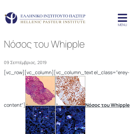
Nόσος του Whipple
09 Σεπτέμβριος, 2019
[vc_row][vc_column][vc_column_text el_class="erey-
content"]
N
όσος του Whipple