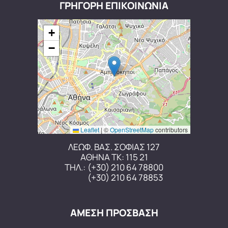
ΓΡΗΓΟΡΗ ΕΠΙΚΟΙΝΩΝΙΑ
+
−
Leaflet
|
©
OpenStreetMap
contributors
ΛΕΩΦ. ΒΑΣ. ΣΟΦΙΑΣ 127
ΑΘΗΝΑ ΤΚ: 115 21
ΤΗΛ.:
(+30) 210 64 78800
(+30) 210 64 78853
ΑΜΕΣΗ ΠΡΟΣΒΑΣΗ