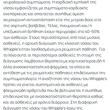
νευρολογικά συμπτώματα. Η καρδιακή εμπλοκή της
νόσου εμφανίζεται με συμπτώματα καρδιακής
ανεπάρκειας και απαιτείται συνήθως άμεση
χειρουργική αντικατάσταση είτε της μιτροειδούς είτε
της αορτικής βαλβίδας. Τέλος, πνευμονική και/ ή
υπεζωκοτική διήθηση έχουν περιγραφεί στο 40-50%
των ασθενών. Στους περισσότερους από τους μισούς
ασθενείς, η αρχική διάγνωση της κλασική νόσου του
Whipple's ήταν λανθασμένα μια ρευματική πάθηση. Για
το λόγο αυτό, οι περισσότεροι ασθενείς τη στιγμή της
διάγνωσης λαμβάνουν θεραπεία με κορτικοστεροειδή ή
άλλα ανοσοκατασταλτικά φάρμακα, τα οποία σε
αντίθεση με τις ρευματικές πάθησεις επιδείνωνουν την
συμπτωματολογία. Η αναζήτηση της νόσου του Whipple's
πρέπει να γίνεται συστηματικά σε ασθενείς με
φλεγμονώδη αρθρίτιδα που δε βελτιώνεται ή συνήθως
επιδεινώνεται με ανοσοκατασταλτική θεραπεία καθώς
και σε ασθενείς με χρόνια διάρροια. Στη διαφορική
διάγνωση της νόσου του Whipple's λογω της