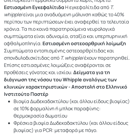
ανεπάρκεια ή εμβολικά συμβάντα χωρίς πυρετό.
Εστιασμένη Εγκεφαλίτιδα
Η εγκεφαλίτιδα από
T.
whipplei
είναι μια αναδυόμενη μόλυνση καθώς το 40%
περίπου των περιπτώσεων έχει αναφερθεί τα τελευταία
χρόνια. Τα πιο κοινά παρατηρούμενα νευρολογικά
συμπτώματα είναι αδυναμία, αταξία και υπερπυρηνική
οφθαλμοπληγία.
Εστιασμένη οστεοαρθρική λοίμωξη
Συμπτώματα εντοπισμένης οστεοαρθρίτιδας και
σπονδυλοδισκίτιδας από
T. whipplei
έχουν παρατηρηθεί.
Επίσης εστιασμένες λοιμώξεις αναφέρονται σε
προθέσεις γόνατος και ισχίου.
Δείγματα για τη
διάγνωση της νόσου του Whipple αναλόγως των
κλινικών χαρακτηριστικών -
A
ποστολή στο Ελληνικό
Ινστιτούτο Παστέρ
Βιοψία Δωδεκαδακτύλου (και άλλου είδους βιοψίας)
σε 10% φορμαλίνη ή μπλοκ παραφίνης:
θερμοκρασία δωματίου
Φρέσκια βιοψία Δωδεκαδακτύλου (και άλλου είδους
βιοψίας) για PCR: μεταφορά με πάγο.