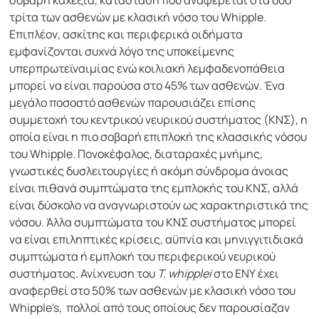
σοβαρή καχεξία, κατάσταση που αναφέρεται στα δύο
τρίτα των ασθενών με κλασική νόσο του Whipple.
Επιπλέον, ασκίτης και περιφερικά οιδήματα
εμφανίζονται συχνά λόγο της υποκείμενης
υπερπρωτεϊναιμίας ενώ κοιλιακή λεμφαδενοπάθεια
μπορεί να είναι παρούσα στο 45% των ασθενών. Ένα
μεγάλο ποσοστό ασθενών παρουσιάζει επίσης
συμμετοχή του κεντρικού νευρικού συστήματος (ΚΝΣ), η
οποία είναι η πιο σοβαρή επιπλοκή της κλασσικής νόσου
του Whipple. Πονοκέφαλος, διαταραχές μνήμης,
γνωστικές δυσλειτουργίες ή ακόμη σύνδρομα άνοιας
είναι πιθανά συμπτώματα της εμπλοκής του ΚΝΣ, αλλά
είναι δύσκολο να αναγνωριστούν ως χαρακτηριστικά της
νόσου. Άλλα συμπτώματα του ΚΝΣ συστήματος μπορεί
να είναι επιληπτικές κρίσεις, αϋπνία και μηνιγγιτιδιακά
συμπτώματα ή εμπλοκή του περιφερικού νευρικού
συστήματος. Ανίχνευση του
T. whipplei
στο ΕΝΥ έχει
αναφερθεί στο 50% των ασθενών με κλασική νόσο του
Whipple's, πολλοί από τους οποίους δεν παρουσίαζαν