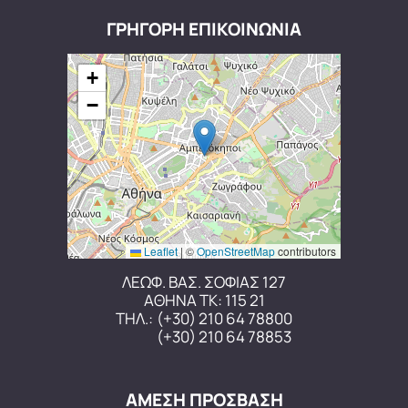
ΓΡΗΓΟΡΗ ΕΠΙΚΟΙΝΩΝΙΑ
+
−
Leaflet
|
©
OpenStreetMap
contributors
ΛΕΩΦ. ΒΑΣ. ΣΟΦΙΑΣ 127
ΑΘΗΝΑ ΤΚ: 115 21
ΤΗΛ.:
(+30) 210 64 78800
(+30) 210 64 78853
ΑΜΕΣΗ ΠΡΟΣΒΑΣΗ