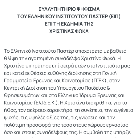
ΣΥΛΛΥΠΗΤΗΡΙΟ ΨΗΦΙΣΜΑ
ΤΟΥ ΕΛΛΗΝΙΚΟΥ ΙΝΣΤΙΤΟΥΤΟΥ ΠΑΣΤΕΡ (ΕΙΠ)
ΕΠΙ ΤΗ ΕΚΔΗΜΙΑ TΗΣ
ΧΡΙΣΤΙΝΑΣ ΦΩΚΑ
Το Ελληνικό Ινστιτούτο Παστέρ αποχαιρετά με βαθειά
θλίψη την αγαπημένη συνάδελφο Χριστίνα Φωκά. Η
Χριστίνα υπηρέτησε επί σειρά ετών στο Ινστιτούτο μας
και κατείχε θέσεις ευθύνης διοίκησης στη Γενική
Γραμματεία Έρευνας και Καινοτομίας (ΓΓΕΚ), στην
Κεντρική Διοίκηση του Υπουργείου Παιδείας &
Θρησκευμάτων και στο Ελληνικό Ίδρυμα Έρευνας και
Καινοτομίας (Ελ.Ιδ.Ε.Κ.). Η Χριστίνα διακρίθηκε για το
ήθος, τον ακέραιο χαρακτήρα, τη συνέπεια, την ευγένεια
ψυχής, τις υψηλές αξίες της, τις γνώσεις και την
πολύτιμη προσφορά της τόσο στους χώρους εργασίας
όσο και στους συναδέλφους της. Η συμβολή της υπήρξε