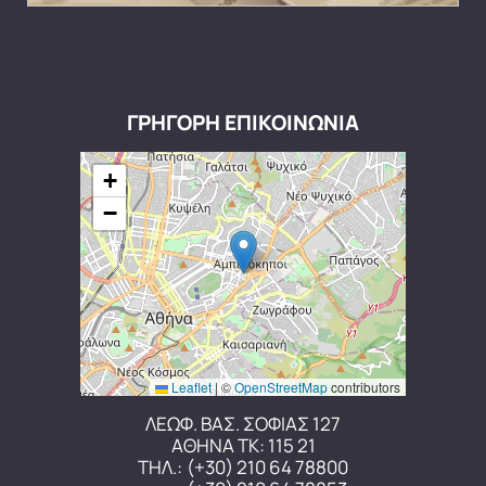
ΓΡΗΓΟΡΗ ΕΠΙΚΟΙΝΩΝΙΑ
+
−
Leaflet
|
©
OpenStreetMap
contributors
ΛΕΩΦ. ΒΑΣ. ΣΟΦΙΑΣ 127
ΑΘΗΝΑ ΤΚ: 115 21
ΤΗΛ.:
(+30) 210 64 78800