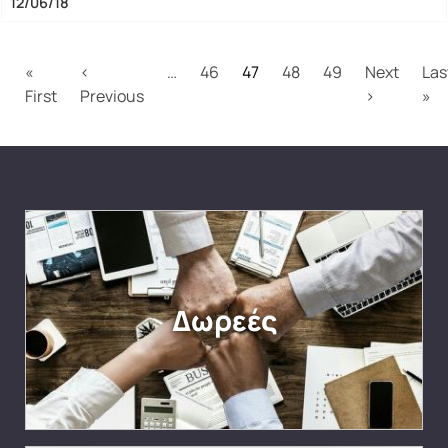
12/06/18
Σελιδοποίηση
«
‹
…
46
47
48
49
Next
Las
First page
Προηγούμενη σελίδα
Next page
La
First
Previous
›
»
Δωρεές