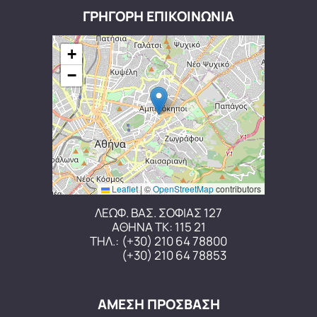
ΓΡΗΓΟΡΗ ΕΠΙΚΟΙΝΩΝΙΑ
+
−
Leaflet
|
©
OpenStreetMap
contributors
ΛΕΩΦ. ΒΑΣ. ΣΟΦΙΑΣ 127
ΑΘΗΝΑ ΤΚ: 115 21
ΤΗΛ.:
(+30) 210 64 78800
(+30) 210 64 78853
ΑΜΕΣΗ ΠΡΟΣΒΑΣΗ