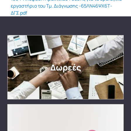
εργαστήριο του Τμ. Διάγνωσης -65ΛΝ46ΨΧ6Τ-
ΔΓΣ.pdf
Δωρεές