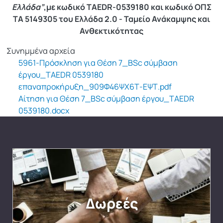
Ελλάδα”
,με κωδικό TAEDR-0539180 και κωδικό ΟΠΣ
ΤΑ 5149305 του Ελλάδα 2.0 - Ταμείο Ανάκαμψης και
Ανθεκτικότητας
Συνημμένα αρχεία
5961-Πρόσκληση για Θέση 7_BSc σύμβαση
έργου_TAEDR 0539180
επαναπροκήρυξη_909Φ46ΨΧ6Τ-ΕΨΤ.pdf
Αίτηση για Θέση 7_BSc σύμβαση έργου_TAEDR
0539180.docx
Δωρεές