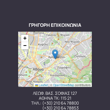
ΓΡΗΓΟΡΗ ΕΠΙΚΟΙΝΩΝΙΑ
+
−
Leaflet
|
©
OpenStreetMap
contributors
ΛΕΩΦ. ΒΑΣ. ΣΟΦΙΑΣ 127
ΑΘΗΝΑ ΤΚ: 115 21
ΤΗΛ.:
(+30) 210 64 78800
(+30) 210 64 78853