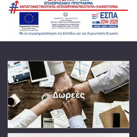
Δωρεές