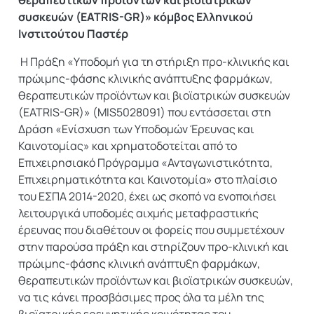
θεραπευτικών προϊόντων και βιοϊατρικών
συσκευών (EATRIS-GR)» κόμβος Ελληνικού
Ινστιτούτου Παστέρ
H Πράξη «Υποδομή για τη στήριξη προ-κλινικής και
πρώιμης-φάσης κλινικής ανάπτυξης φαρμάκων,
θεραπευτικών προϊόντων και βιοϊατρικών συσκευών
(EATRIS-GR)» (MIS5028091) που εντάσσεται στη
Δράση «Ενίσχυση των Υποδομών Έρευνας και
Καινοτομίας» και χρηματοδοτείται από το
Επιχειρησιακό Πρόγραμμα «Ανταγωνιστικότητα,
Επιχειρηματικότητα και Καινοτομία» στο πλαίσιο
του ΕΣΠΑ 2014-2020, έχει ως σκοπό να ενοποιήσει
λειτουργικά υποδομές αιχμής μεταφραστικής
έρευνας που διαθέτουν οι φορείς που συμμετέχουν
στην παρούσα πράξη και στηρίζουν προ-κλινική και
πρώιμης-φάσης κλινική ανάπτυξη φαρμάκων,
θεραπευτικών προϊόντων και βιοϊατρικών συσκευών,
να τις κάνει προσβάσιμες προς όλα τα μέλη της