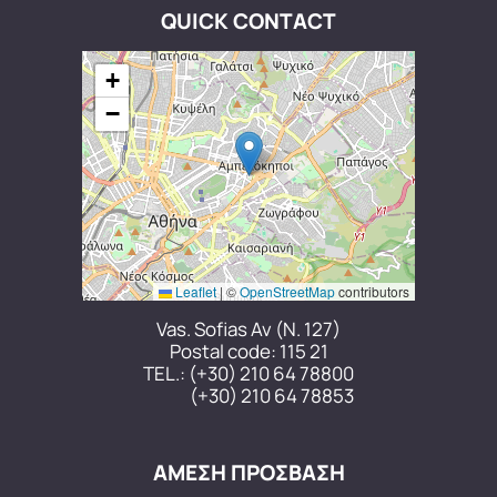
QUICK CONTACT
+
−
Leaflet
|
©
OpenStreetMap
contributors
Vas. Sofias Av (N. 127)
Postal code: 115 21
TEL.:
(+30) 210 64 78800
(+30) 210 64 78853
ΑΜΕΣΗ ΠΡΟΣΒΑΣΗ