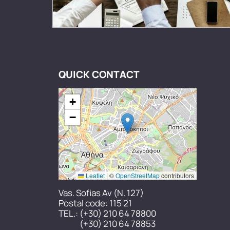
QUICK CONTACT
+
−
Leaflet
|
©
OpenStreetMap
contributors
Vas. Sofias Av (N. 127)
Postal code: 115 21
TEL.:
(+30) 210 64 78800
(+30) 210 64 78853