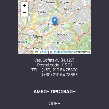
+
−
Leaflet
|
©
OpenStreetMap
contributors
Vas. Sofias Av (N. 127)
Postal code: 115 21
TEL.:
(+30) 210 64 78800
(+30) 210 64 78853
ΑΜΕΣΗ ΠΡΟΣΒΑΣΗ
GDPR