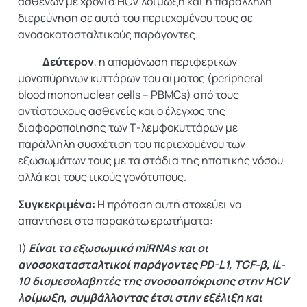
ασθενών με χρόνια HCV λοίμωξη και η παράλληλη
διερεύνηση σε αυτά του περιεχομένου τους σε
ανοσοκατασταλτικούς παράγοντες.
Δεύτερον
, η απομόνωση περιφερικών
μονοπύρηνων κυττάρων του αίματος (peripheral
blood mononuclear cells – PBMCs) από τους
αντίστοιχους ασθενείς και o έλεγχος της
διαφοροποίησης των Τ-λεμφοκυττάρων με
παράλληλη συσχέτιση του περιεχομένου των
εξωσωμάτων τους με τα στάδια της ηπατικής νόσου
αλλά και τους ιικούς γονότυπους.
Συγκεκριμένα:
Η πρόταση αυτή στοχεύει να
απαντήσει στο παρακάτω ερωτήματα:
1)
Είναι τα εξωσωμικά
miRNAs
και οι
ανοσοκατασταλτικοί παράγοντες
PD
-
L
1,
TGF
-β,
IL
-
10 διαμεσολαβητές της ανοσοαπόκρισης στην Η
CV
λοίμωξη, συμβάλλοντας έτσι στην εξέλιξη και