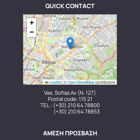
QUICK CONTACT
+
−
Leaflet
|
©
OpenStreetMap
contributors
Vas. Sofias Av (N. 127)
Postal code: 115 21
TEL.:
(+30) 210 64 78800
(+30) 210 64 78853
ΑΜΕΣΗ ΠΡΟΣΒΑΣΗ