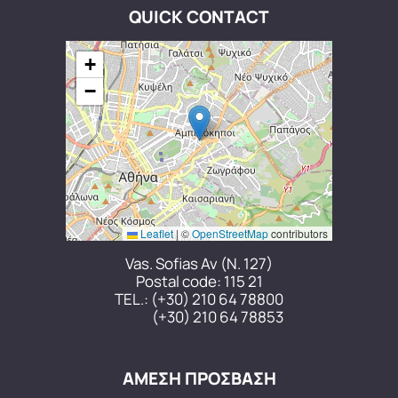
QUICK CONTACT
+
−
Leaflet
|
©
OpenStreetMap
contributors
Vas. Sofias Av (N. 127)
Postal code: 115 21
TEL.:
(+30) 210 64 78800
(+30) 210 64 78853
ΑΜΕΣΗ ΠΡΟΣΒΑΣΗ