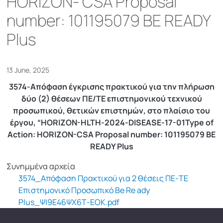
HORIZON- CSA Proposal
number: 101195079 BE READY
Plus
13 June, 2025
3574-Απόφαση έγκρισης πρακτικού για την πλήρωση
δύο (2) θέσεων ΠΕ/ΤΕ επιστημονικού τεχνικού
προσωπικού, θετικών επιστημών, στο πλαίσιο του
έργου, “HORIZON-HLTH-2024-DISEASE-17-01Type of
Action: HORIZON-CSA Proposal number: 101195079 BE
READY Plus
Συνημμένα αρχεία
3574_Απόφαση Πρακτικού για 2 θέσεις ΠΕ-ΤΕ
Επιστημονικό Προσωπικό Be Re ady
Plus_ΨΙ9Ε46ΨΧ6Τ-ΕΟΚ.pdf