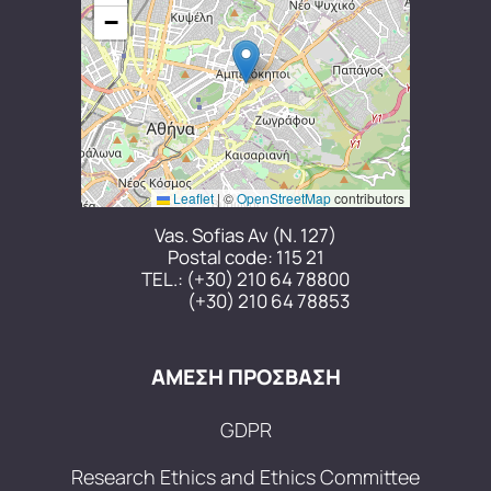
−
Leaflet
|
©
OpenStreetMap
contributors
Vas. Sofias Av (N. 127)
Postal code: 115 21
TEL.:
(+30) 210 64 78800
(+30) 210 64 78853
ΑΜΕΣΗ ΠΡΟΣΒΑΣΗ
GDPR
Research Ethics and Ethics Committee