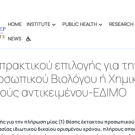
HOME
INSTITUTE
PUBLIC HEALTH
RESEARCH
NEWS
ρακτικού επιλογής για τη
σωπικού Βιολόγου ή Χημι
ούς αντικειμένου-ΕΔΙΜΟ
ς για την πλήρωση μίας (1) θέσης έκτακτου προσωπικού
ασίας ιδιωτικού δικαίου ορισμένου χρόνου, πλήρους απασ