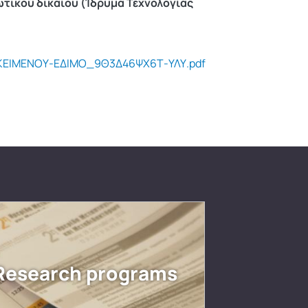
ωτικού δικαίου (Ίδρυμα Τεχνολογίας
ΙΚΕΙΜΕΝΟΥ-ΕΔΙΜΟ_9Θ3Δ46ΨΧ6Τ-ΥΛΥ.pdf
Research programs