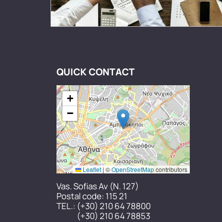
QUICK CONTACT
+
−
Leaflet
|
©
OpenStreetMap
contributors
Vas. Sofias Av (N. 127)
Postal code: 115 21
TEL.:
(+30) 210 64 78800
(+30) 210 64 78853