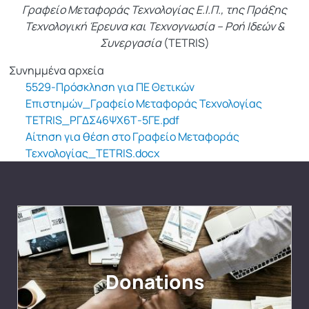
Γραφείο Μεταφοράς Τεχνολογίας Ε.Ι.Π., της Πράξης
Τεχνολογική Έρευνα και Τεχνογνωσία – Ροή Ιδεών &
Συνεργασία
(TETRIS)
Συνημμένα αρχεία
5529-Πρόσκληση για ΠΕ Θετικών
Επιστημών_Γραφείο Μεταφοράς Τεχνολογίας
TETRIS_ΡΓΔΣ46ΨΧ6Τ-5ΓΕ.pdf
Αίτηση για θέση στο Γραφείο Μεταφοράς
Τεχνολογίας_TETRIS.docx
Donations