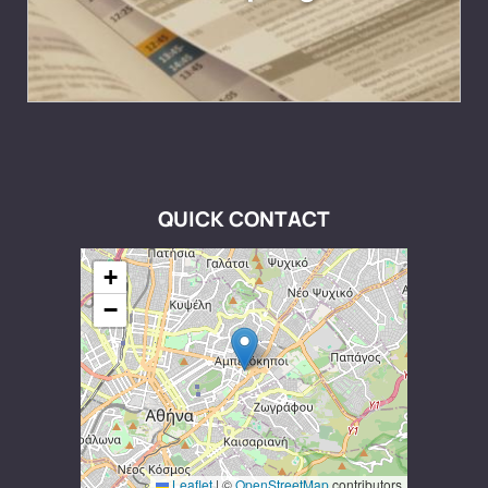
QUICK CONTACT
+
−
Leaflet
|
©
OpenStreetMap
contributors