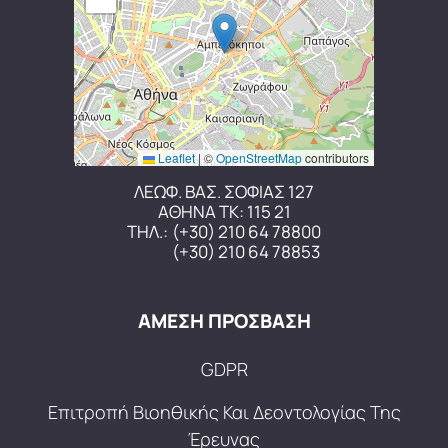
Leaflet
|
©
OpenStreetMap
contributors
ΛΕΩΦ. ΒΑΣ. ΣΟΦΙΑΣ 127
ΑΘΗΝΑ ΤΚ: 115 21
ΤΗΛ.:
(+30) 210 64 78800
(+30) 210 64 78853
ΑΜΕΣΗ ΠΡΟΣΒΑΣΗ
GDPR
Επιτροπή Βιοηθικής Και Δεοντολογίας Της
Έρευνας