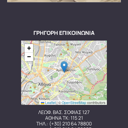
ΓΡΗΓΟΡΗ ΕΠΙΚΟΙΝΩΝΙΑ
+
−
Leaflet
|
©
OpenStreetMap
contributors
ΛΕΩΦ. ΒΑΣ. ΣΟΦΙΑΣ 127
ΑΘΗΝΑ ΤΚ: 115 21
ΤΗΛ.:
(+30) 210 64 78800