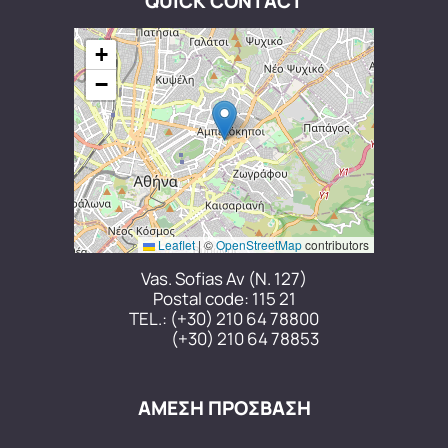
QUICK CONTACT
+
−
Leaflet
|
©
OpenStreetMap
contributors
Vas. Sofias Av (N. 127)
Postal code: 115 21
TEL.:
(+30) 210 64 78800
(+30) 210 64 78853
ΑΜΕΣΗ ΠΡΟΣΒΑΣΗ