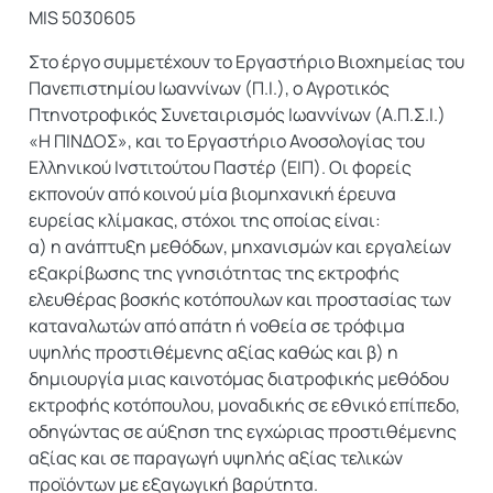
MIS 5030605
Στο έργο συμμετέχουν το Εργαστήριο Βιοχημείας του
Πανεπιστημίου Ιωαννίνων (Π.Ι.), ο Αγροτικός
Πτηνοτροφικός Συνεταιρισμός Ιωαννίνων (Α.Π.Σ.Ι.)
«Η ΠΙΝΔΟΣ», και το Εργαστήριο Ανοσολογίας του
Ελληνικού Ινστιτούτου Παστέρ (ΕΙΠ). Οι φορείς
εκπονούν από κοινού μία βιομηχανική έρευνα
ευρείας κλίμακας, στόχοι της οποίας είναι:
α) η ανάπτυξη μεθόδων, μηχανισμών και εργαλείων
εξακρίβωσης της γνησιότητας της εκτροφής
ελευθέρας βοσκής κοτόπουλων και προστασίας των
καταναλωτών από απάτη ή νοθεία σε τρόφιμα
υψηλής προστιθέμενης αξίας καθώς και β) η
δημιουργία μιας καινοτόμας διατροφικής μεθόδου
εκτροφής κοτόπουλου, μοναδικής σε εθνικό επίπεδο,
οδηγώντας σε αύξηση της εγχώριας προστιθέμενης
αξίας και σε παραγωγή υψηλής αξίας τελικών
προϊόντων με εξαγωγική βαρύτητα.