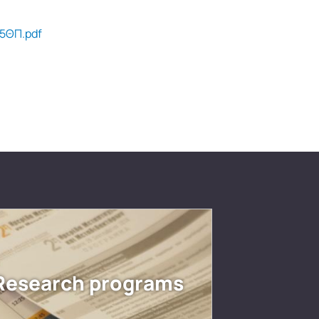
5ΘΠ.pdf
Research programs