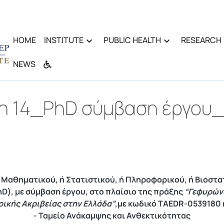
HOME
INSTITUTE
PUBLIC HEALTH
RESEARCH
NEWS
ση 14_PhD σύμβαση έργου
ή Μαθηματικού, ή Στατιστικού, ή Πληροφορικού, ή Βιοστα
D), με σύμβαση έργου, στο πλαίσιο της πράξης
“Γεφυρώνο
ρικής Ακριβείας στην Ελλάδα”
,με κωδικό TAEDR-0539180 
- Ταμείο Ανάκαμψης και Ανθεκτικότητας