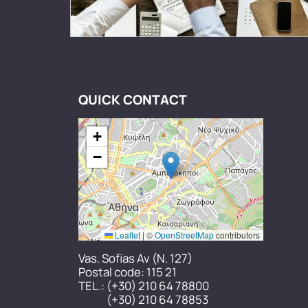
QUICK CONTACT
+
−
Leaflet
|
©
OpenStreetMap
contributors
Vas. Sofias Av (N. 127)
Postal code: 115 21
TEL.:
(+30) 210 64 78800
(+30) 210 64 78853