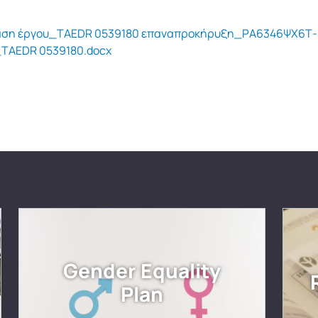
βαση έργου_TAEDR 0539180 επαναπροκήρυξη_ΡΑ6346ΨΧ6Τ-
_TAEDR 0539180.docx
Gender Equality
Plan