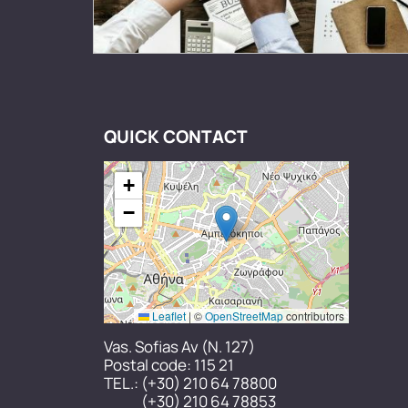
QUICK CONTACT
+
−
Leaflet
|
©
OpenStreetMap
contributors
Vas. Sofias Av (N. 127)
Postal code: 115 21
TEL.:
(+30) 210 64 78800
(+30) 210 64 78853