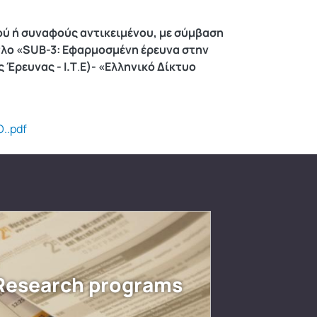
ύ ή συναφούς αντικειμένου, με σύμβαση
ίτλο «SUB-3: Εφαρμοσμένη έρευνα στην
 Έρευνας - Ι.Τ
.
Ε)- «Ελληνικό Δίκτυο
..pdf
Research programs