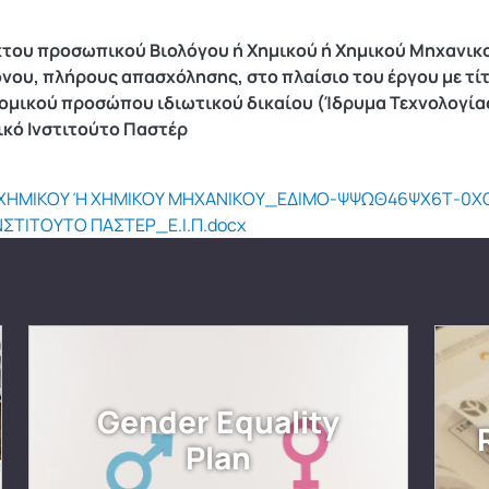
κτου προσωπικού Βιολόγου ή Χημικού ή Χημικού Μηχανικο
όνου, πλήρους απασχόλησης, στο πλαίσιο του έργου με τ
ομικού προσώπου ιδιωτικού δικαίου (Ίδρυμα Τεχνολογίας
ικό Ινστιτούτο Παστέρ
 ΧΗΜΙΚΟΥ Ή ΧΗΜΙΚΟΥ ΜΗΧΑΝΙΚΟΥ_ΕΔΙΜΟ-ΨΨΩΘ46ΨΧ6Τ-0ΧΟ
ΣΤΙΤΟΥΤΟ ΠΑΣΤΕΡ_Ε.Ι.Π.docx
Gender Equality
Plan