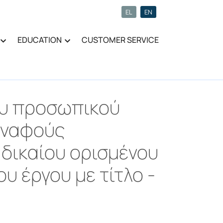
EL
EN
EDUCATION
CUSTOMER SERVICE
ου προσωπικού
υναφούς
 δικαίου ορισμένου
υ έργου με τίτλο -