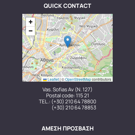
QUICK CONTACT
+
−
Leaflet
|
©
OpenStreetMap
contributors
Vas. Sofias Av (N. 127)
Postal code: 115 21
TEL.:
(+30) 210 64 78800
(+30) 210 64 78853
ΑΜΕΣΗ ΠΡΟΣΒΑΣΗ