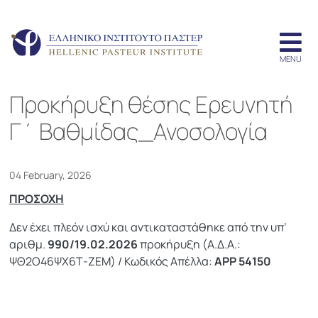
Προκήρυξη θέσης Ερευνητή
Γ΄ Βαθμίδας_Ανοσολογία
04 February, 2026
ΠΡΟΣΟΧΗ
Δεν έχει πλεόν ισχύ και αντικαταστάθηκε από την υπ’
αριθμ.
990/19.02.2026
προκήρυξη (Α.Δ.Α.:
ΨΘ2Ο46ΨΧ6Τ-ΖΕΜ) / Κωδικός Απέλλα:
APP 54150